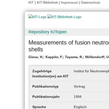
KIT
|
KIT-Bibliothek
|
Impressum
|
Datenschutz
Repository KITopen
Measurements of fusion neutron 
shells
Giese, H.
;
Kappler, F.
;
Tayama, R.
;
Möllendorff, U
Zugehörige
Institut für Neutronen
Institution(en) am KIT
Publikationstyp
Vortrag
Publikationsjahr
1994
Sprache
Englisch