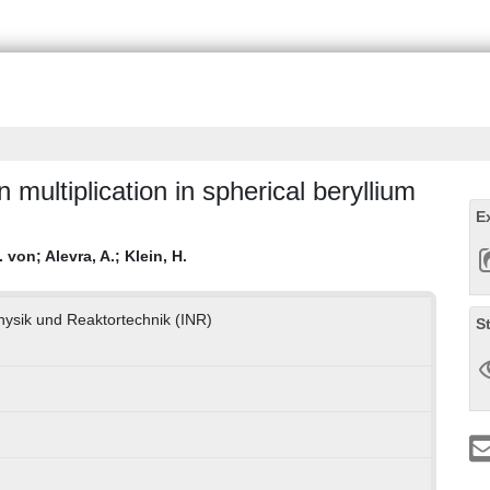
multiplication in spherical beryllium
E
. von
;
Alevra, A.
;
Klein, H.
physik und Reaktortechnik (INR)
S