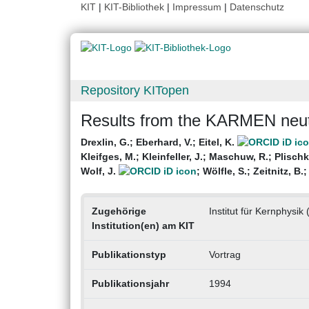
KIT
|
KIT-Bibliothek
|
Impressum
|
Datenschutz
Repository KITopen
Results from the KARMEN neut
Drexlin, G.
;
Eberhard, V.
;
Eitel, K.
Kleifges, M.
;
Kleinfeller, J.
;
Maschuw, R.
;
Plischk
Wolf, J.
;
Wölfle, S.
;
Zeitnitz, B.
Zugehörige
Institut für Kernphysik 
Institution(en) am KIT
Publikationstyp
Vortrag
Publikationsjahr
1994