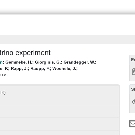
rino experiment
E
;
Gemmeke, H.
;
Giorginis, G.
;
Grandegger, W.
;
e, P.
;
Rapp, J.
;
Raupp, F.
;
Wochele, J.
;
;
u.a.
S
(IK)