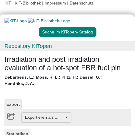
KIT
|
KIT-Bibliothek
|
Impressum
|
Datenschutz
Suche im KITopen-Katalog
Repository KITopen
Irradiation and post-irradiation
evaluation of a hot-spot FBR fuel pin
Debarberis, L.
;
Moss, R. L.
;
Plitz, H.
;
Dassel, G.
;
Hendriks, J. A.
Export
Exportieren als ...
Statistiken