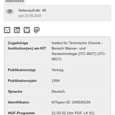
Statistiken
Seitenaufrufe: 40
seit 23.09.2018
Zugehörige
Institut für Technische Chemie -
Institution(en) am KIT
Bereich Wasser- und
Geotechnologie (ITC-WGT) (ITC-
WGT)
Publikationstyp
Vortrag
Publikationsjahr
1994
Sprache
Deutsch
Identifikator
KITopen-ID: 240036239
HGF-Programm
21.03.02 (Vor POF, LK 01)