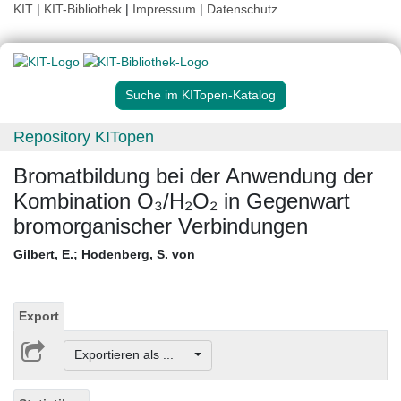
KIT
|
KIT-Bibliothek
|
Impressum
|
Datenschutz
Suche im KITopen-Katalog
Repository KITopen
Bromatbildung bei der Anwendung der
Kombination O₃/H₂O₂ in Gegenwart
bromorganischer Verbindungen
Gilbert, E.
;
Hodenberg, S. von
Export
Exportieren als ...