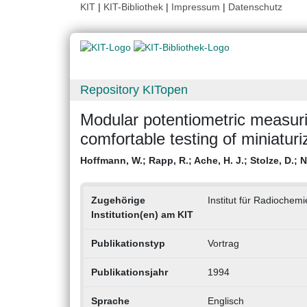
KIT
|
KIT-Bibliothek
|
Impressum
|
Datenschutz
Repository KITopen
Modular potentiometric measur
comfortable testing of miniatur
Hoffmann, W.
;
Rapp, R.
;
Ache, H. J.
;
Stolze, D.
;
N
Zugehörige
Institut für Radiochem
Institution(en) am KIT
Publikationstyp
Vortrag
Publikationsjahr
1994
Sprache
Englisch