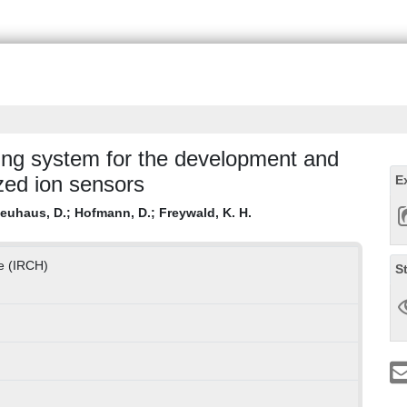
ing system for the development and
ized ion sensors
E
euhaus, D.
;
Hofmann, D.
;
Freywald, K. H.
ie (IRCH)
S