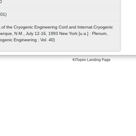
0
 01)
c.of the Cryogenic Engineering Conf.and Internat.Cryogenic
uerque, N.M., July 12-16, 1993 New York [u.a.] : Plenum,
genic Engineering ; Vol. 40)
KITopen Landing Page