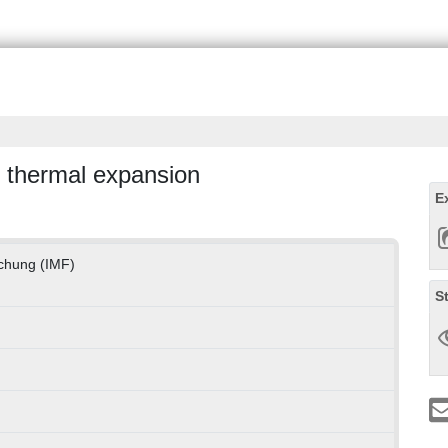
e thermal expansion
E
rschung (IMF)
S