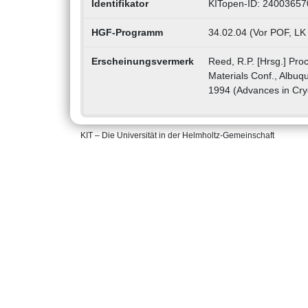
Identifikator
KITopen-ID: 24003657
HGF-Programm
34.02.04 (Vor POF, LK
Erscheinungsvermerk
Reed, R.P. [Hrsg.] Pro
Materials Conf., Albuq
1994 (Advances in Cryo
KIT – Die Universität in der Helmholtz-Gemeinschaft