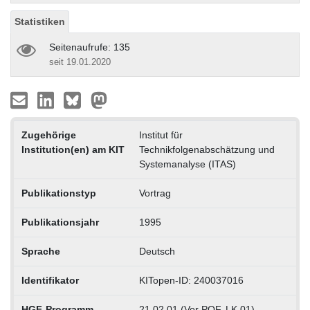
Statistiken
Seitenaufrufe: 135
seit 19.01.2020
Zugehörige
Institut für
Institution(en) am KIT
Technikfolgenabschätzung und
Systemanalyse (ITAS)
Publikationstyp
Vortrag
Publikationsjahr
1995
Sprache
Deutsch
Identifikator
KITopen-ID: 240037016
HGF-Programm
21.02.01 (Vor POF, LK 01)