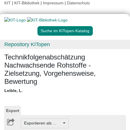
KIT
|
KIT-Bibliothek
|
Impressum
|
Datenschutz
Suche im KITopen-Katalog
Repository KITopen
Technikfolgenabschätzung
Nachwachsende Rohstoffe -
Zielsetzung, Vorgehensweise,
Bewertung
Leible, L.
Export
Exportieren als ...