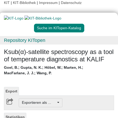
KIT
|
KIT-Bibliothek
|
Impressum
|
Datenschutz
Suche im KITopen-Katalog
Repository KITopen
Ksub(α)-satellite spectroscopy as a tool
of temperature diagnostics at KALIF
Goel, B.
;
Gupta, N. K.
;
Höbel, W.
;
Marten, H.
;
MacFarlane, J. J.
;
Wang, P.
Export
Exportieren als ...
Statistiken