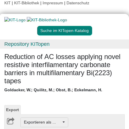
KIT
|
KIT-Bibliothek
|
Impressum
|
Datenschutz
Suche im KITopen-Katalog
Repository KITopen
Reduction of AC losses applying novel
resistive interfilamentary carbonate
barriers in multifilamentary Bi(2223)
tapes
Goldacker, W.
;
Quilitz, M.
;
Obst, B.
;
Eckelmann, H.
Export
Exportieren als ...