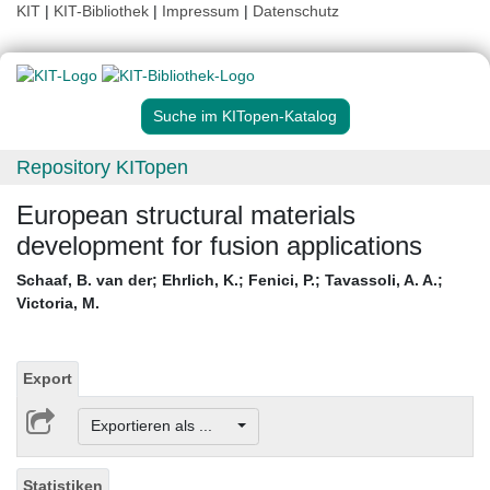
KIT
|
KIT-Bibliothek
|
Impressum
|
Datenschutz
Suche im KITopen-Katalog
Repository KITopen
European structural materials
development for fusion applications
Schaaf, B. van der
;
Ehrlich, K.
;
Fenici, P.
;
Tavassoli, A. A.
;
Victoria, M.
Export
Exportieren als ...
Statistiken