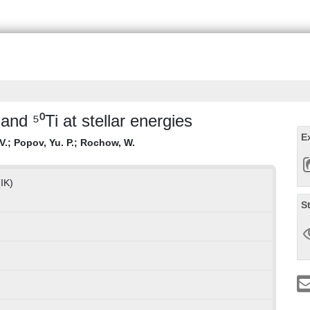
nd ⁵⁰Ti at stellar energies
E
V.
;
Popov, Yu. P.
;
Rochow, W.
(IK)
S