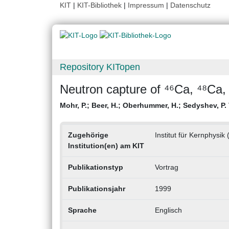
KIT
|
KIT-Bibliothek
|
Impressum
|
Datenschutz
Repository KITopen
Neutron capture of ⁴⁶Ca, ⁴⁸Ca, a
Mohr, P.
;
Beer, H.
;
Oberhummer, H.
;
Sedyshev, P. 
Zugehörige
Institut für Kernphysik 
Institution(en) am KIT
Publikationstyp
Vortrag
Publikationsjahr
1999
Sprache
Englisch