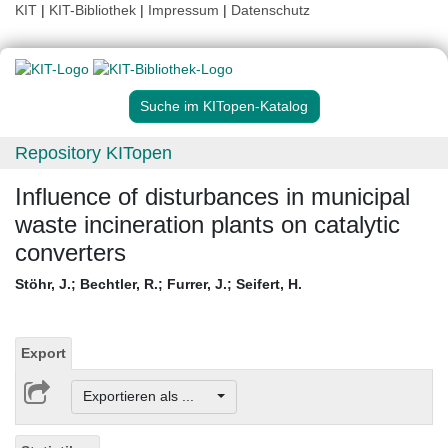
KIT
|
KIT-Bibliothek
|
Impressum
|
Datenschutz
Suche im KITopen-Katalog
Repository KITopen
Influence of disturbances in municipal
waste incineration plants on catalytic
converters
Stöhr, J.
;
Bechtler, R.
;
Furrer, J.
;
Seifert, H.
Export
Exportieren als ...