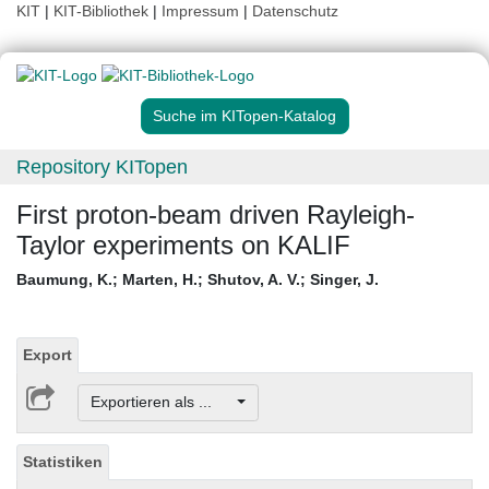
KIT
|
KIT-Bibliothek
|
Impressum
|
Datenschutz
Suche im KITopen-Katalog
Repository KITopen
First proton-beam driven Rayleigh-
Taylor experiments on KALIF
Baumung, K.
;
Marten, H.
;
Shutov, A. V.
;
Singer, J.
Export
Exportieren als ...
Statistiken