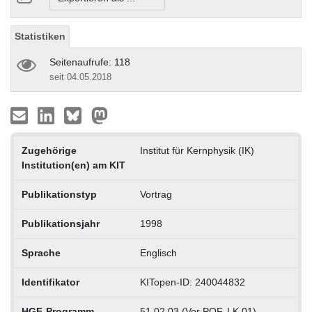
Statistiken
Seitenaufrufe: 118
seit 04.05.2018
Zugehörige
Institut für Kernphysik (IK)
Institution(en) am KIT
Publikationstyp
Vortrag
Publikationsjahr
1998
Sprache
Englisch
Identifikator
KITopen-ID: 240044832
HGF-Programm
51.02.03 (Vor POF, LK 01)