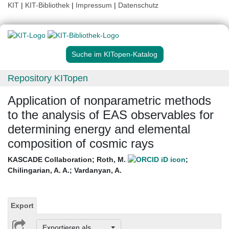
KIT
|
KIT-Bibliothek
|
Impressum
|
Datenschutz
Suche im KITopen-Katalog
Repository KITopen
Application of nonparametric methods
to the analysis of EAS observables for
determining energy and elemental
composition of cosmic rays
KASCADE Collaboration
;
Roth, M.
;
Chilingarian, A. A.
;
Vardanyan, A.
Export
Exportieren als ...