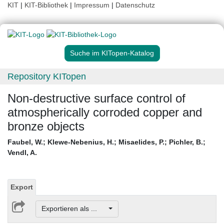
KIT
|
KIT-Bibliothek
|
Impressum
|
Datenschutz
Suche im KITopen-Katalog
Repository KITopen
Non-destructive surface control of
atmospherically corroded copper and
bronze objects
Faubel, W.
;
Klewe-Nebenius, H.
;
Misaelides, P.
;
Pichler, B.
;
Vendl, A.
Export
Exportieren als ...