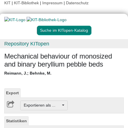
KIT
|
KIT-Bibliothek
|
Impressum
|
Datenschutz
Suche im KITopen-Katalog
Repository KITopen
Mechanical behaviour of monosized
and binary beryllium pebble beds
Reimann, J.
;
Behnke, M.
Export
Exportieren als ...
Statistiken