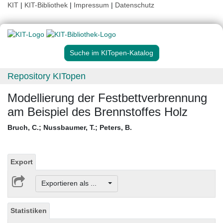
KIT
|
KIT-Bibliothek
|
Impressum
|
Datenschutz
Suche im KITopen-Katalog
Repository KITopen
Modellierung der Festbettverbrennung
am Beispiel des Brennstoffes Holz
Bruch, C.
;
Nussbaumer, T.
;
Peters, B.
Export
Exportieren als ...
Statistiken