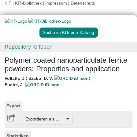
KIT
|
KIT-Bibliothek
|
Impressum
|
Datenschutz
Suche im KITopen-Katalog
Repository KITopen
Polymer coated nanoparticulate ferrite
powders: Properties and application
Vollath, D.
;
Szabo, D. V.
;
Fuchs, J.
Export
Exportieren als ...
Statistiken