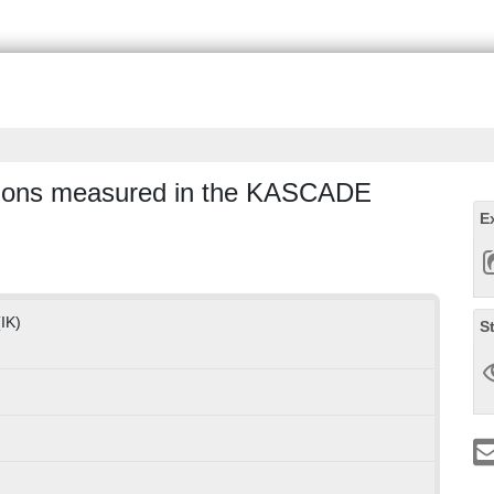
utions measured in the KASCADE
E
(IK)
S