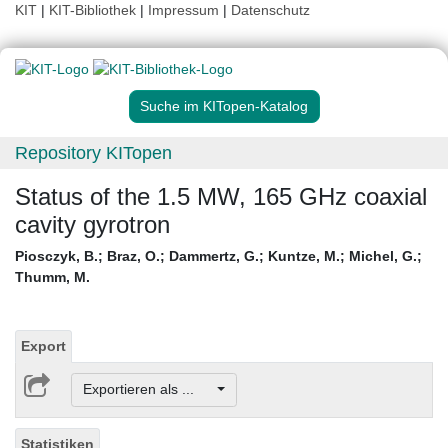
KIT
|
KIT-Bibliothek
|
Impressum
|
Datenschutz
Suche im KITopen-Katalog
Repository KITopen
Status of the 1.5 MW, 165 GHz coaxial
cavity gyrotron
Piosczyk, B.
;
Braz, O.
;
Dammertz, G.
;
Kuntze, M.
;
Michel, G.
;
Thumm, M.
Export
Exportieren als ...
Statistiken