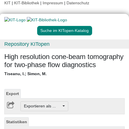
KIT
|
KIT-Bibliothek
|
Impressum
|
Datenschutz
Suche im KITopen-Katalog
Repository KITopen
High resolution cone-beam tomography
for two-phase flow diagnostics
Tiseanu, I.
;
Simon, M.
Export
Exportieren als ...
Statistiken