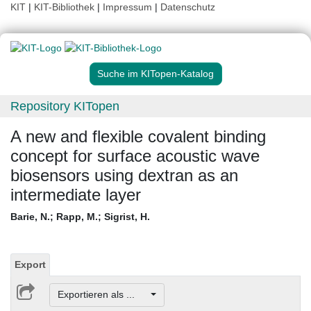
KIT
|
KIT-Bibliothek
|
Impressum
|
Datenschutz
Suche im KITopen-Katalog
Repository KITopen
A new and flexible covalent binding
concept for surface acoustic wave
biosensors using dextran as an
intermediate layer
Barie, N.
;
Rapp, M.
;
Sigrist, H.
Export
Exportieren als ...