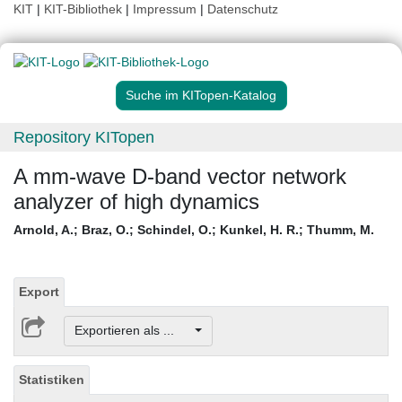
KIT
|
KIT-Bibliothek
|
Impressum
|
Datenschutz
Suche im KITopen-Katalog
Repository KITopen
A mm-wave D-band vector network
analyzer of high dynamics
Arnold, A.
;
Braz, O.
;
Schindel, O.
;
Kunkel, H. R.
;
Thumm, M.
Export
Exportieren als ...
Statistiken