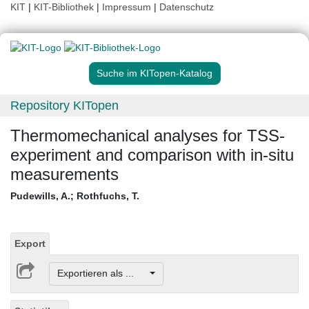
KIT
|
KIT-Bibliothek
|
Impressum
|
Datenschutz
Suche im KITopen-Katalog
Repository KITopen
Thermomechanical analyses for TSS-
experiment and comparison with in-situ
measurements
Pudewills, A.
;
Rothfuchs, T.
Export
Exportieren als ...