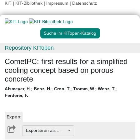
KIT
|
KIT-Bibliothek
|
Impressum
|
Datenschutz
Suche im KITopen-Katalog
Repository KITopen
CometPC: first results for a simplified
cooling concept based on porous
concrete
Alsmeyer, H.
;
Benz, H.
;
Cron, T.
;
Tromm, W.
;
Wenz, T.
;
Ferderer, F.
Export
Exportieren als ...