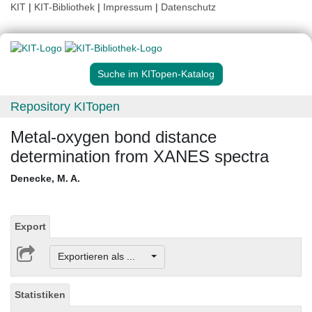
KIT
|
KIT-Bibliothek
|
Impressum
|
Datenschutz
Suche im KITopen-Katalog
Repository KITopen
Metal-oxygen bond distance
determination from XANES spectra
Denecke, M. A.
Export
Exportieren als ...
Statistiken