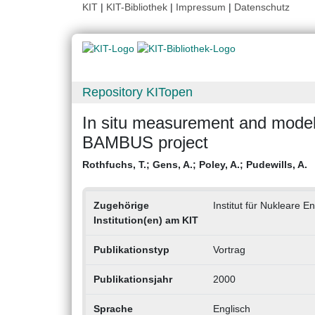
KIT
|
KIT-Bibliothek
|
Impressum
|
Datenschutz
Repository KITopen
In situ measurement and modell
BAMBUS project
Rothfuchs, T.
;
Gens, A.
;
Poley, A.
;
Pudewills, A.
Zugehörige
Institut für Nukleare E
Institution(en) am KIT
Publikationstyp
Vortrag
Publikationsjahr
2000
Sprache
Englisch