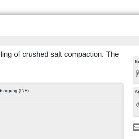
ing of crushed salt compaction. The
E
ntsorgung (INE)
S