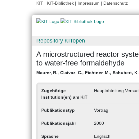
KIT
|
KIT-Bibliothek
|
Impressum
|
Datenschutz
Repository KITopen
A microstructured reactor syst
to water-free formaldehyde
Maurer, R.
;
Claivaz, C.
;
Fichtner, M.
;
Schubert, K.
Zugehörige
Hauptabteilung Versuc
Institution(en) am KIT
Publikationstyp
Vortrag
Publikationsjahr
2000
Sprache
Englisch