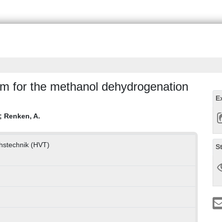
em for the methanol dehydrogenation
E
;
Renken, A.
hstechnik (HVT)
S