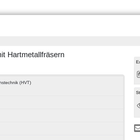
it Hartmetallfräsern
E
hstechnik (HVT)
S