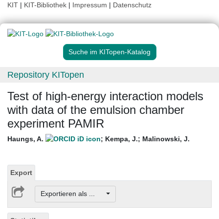
KIT
|
KIT-Bibliothek
|
Impressum
|
Datenschutz
Suche im KITopen-Katalog
Repository KITopen
Test of high-energy interaction models
with data of the emulsion chamber
experiment PAMIR
Haungs, A.
;
Kempa, J.
;
Malinowski, J.
Export
Exportieren als ...