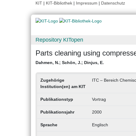
KIT
|
KIT-Bibliothek
|
Impressum
|
Datenschutz
Repository KITopen
Parts cleaning using compress
Dahmen, N.
;
Schön, J.
;
Dinjus, E.
Zugehörige
ITC – Bereich Chemisc
Institution(en) am KIT
Publikationstyp
Vortrag
Publikationsjahr
2000
Sprache
Englisch