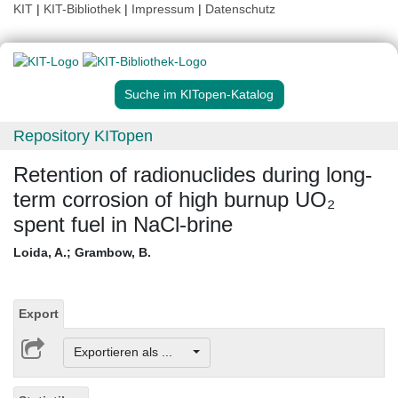
KIT
|
KIT-Bibliothek
|
Impressum
|
Datenschutz
Suche im KITopen-Katalog
Repository KITopen
Retention of radionuclides during long-
term corrosion of high burnup UO₂
spent fuel in NaCl-brine
Loida, A.
;
Grambow, B.
Export
Exportieren als ...