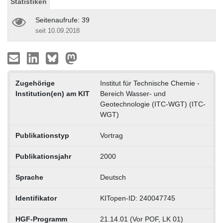
Statistiken
Seitenaufrufe: 39
seit 10.09.2018
Zugehörige
Institut für Technische Chemie -
Institution(en) am KIT
Bereich Wasser- und
Geotechnologie (ITC-WGT) (ITC-
WGT)
Publikationstyp
Vortrag
Publikationsjahr
2000
Sprache
Deutsch
Identifikator
KITopen-ID: 240047745
HGF-Programm
21.14.01 (Vor POF, LK 01)