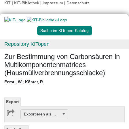
KIT
|
KIT-Bibliothek
|
Impressum
|
Datenschutz
Suche im KITopen-Katalog
Repository KITopen
Zur Bestimmung von Carbonsäuren in
Multikomponentenmatrices
(Hausmüllverbrennungsschlacke)
Ferstl, W.
;
Köster, R.
Export
Exportieren als ...