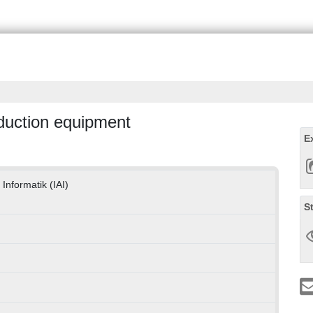
duction equipment
E
 Informatik (IAI)
S