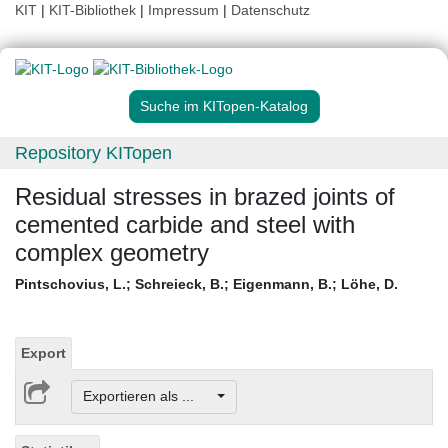
KIT
|
KIT-Bibliothek
|
Impressum
|
Datenschutz
Suche im KITopen-Katalog
Repository KITopen
Residual stresses in brazed joints of
cemented carbide and steel with
complex geometry
Pintschovius, L.
;
Schreieck, B.
;
Eigenmann, B.
;
Löhe, D.
Export
Exportieren als ...