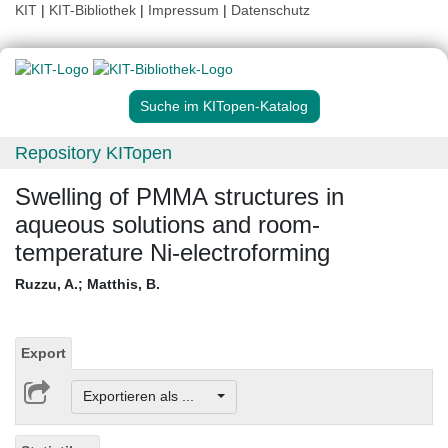
KIT
|
KIT-Bibliothek
|
Impressum
|
Datenschutz
Suche im KITopen-Katalog
Repository KITopen
Swelling of PMMA structures in
aqueous solutions and room-
temperature Ni-electroforming
Ruzzu, A.
;
Matthis, B.
Export
Exportieren als ...