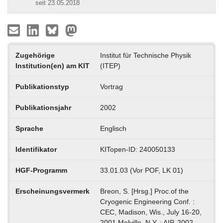
seit 23.05.2018
Zugehörige
Institut für Technische Physik
Institution(en) am KIT
(ITEP)
Publikationstyp
Vortrag
Publikationsjahr
2002
Sprache
Englisch
Identifikator
KITopen-ID: 240050133
HGF-Programm
33.01.03 (Vor POF, LK 01)
Erscheinungsvermerk
Breon, S. [Hrsg.] Proc.of the
Cryogenic Engineering Conf. :
CEC, Madison, Wis., July 16-20,
2001 Melville, N.Y. : AIP, 2002