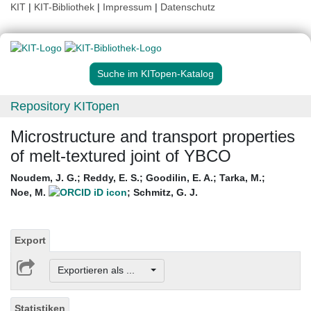
KIT
|
KIT-Bibliothek
|
Impressum
|
Datenschutz
Suche im KITopen-Katalog
Repository KITopen
Microstructure and transport properties
of melt-textured joint of YBCO
Noudem, J. G.
;
Reddy, E. S.
;
Goodilin, E. A.
;
Tarka, M.
;
Noe, M.
;
Schmitz, G. J.
Export
Exportieren als ...
Statistiken