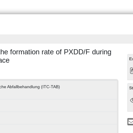
 the formation rate of PXDD/F during
nace
E
che Abfallbehandlung (ITC-TAB)
S