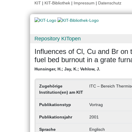
KIT
|
KIT-Bibliothek
|
Impressum
|
Datenschutz
Repository KITopen
Influences of Cl, Cu and Br on
fuel bed burnout in a grate fur
Hunsinger, H.
;
Jay, K.
;
Vehlow, J.
Zugehörige
ITC – Bereich Thermis
Institution(en) am KIT
Publikationstyp
Vortrag
Publikationsjahr
2001
Sprache
Englisch