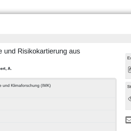
 und Risikokartierung aus
E
rt, A.
gie und Klimaforschung (IMK)
S