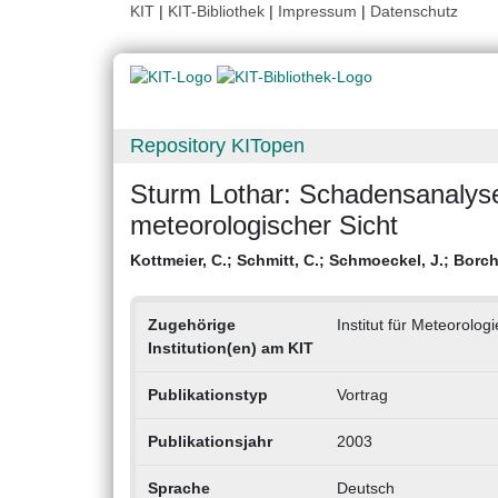
KIT
|
KIT-Bibliothek
|
Impressum
|
Datenschutz
Repository KITopen
Sturm Lothar: Schadensanalyse
meteorologischer Sicht
Kottmeier, C.
;
Schmitt, C.
;
Schmoeckel, J.
;
Borche
Zugehörige
Institut für Meteorolo
Institution(en) am KIT
Publikationstyp
Vortrag
Publikationsjahr
2003
Sprache
Deutsch