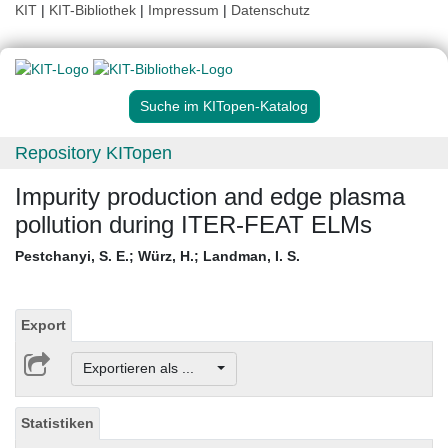
KIT
|
KIT-Bibliothek
|
Impressum
|
Datenschutz
Suche im KITopen-Katalog
Repository KITopen
Impurity production and edge plasma
pollution during ITER-FEAT ELMs
Pestchanyi, S. E.
;
Würz, H.
;
Landman, I. S.
Export
Exportieren als ...
Statistiken