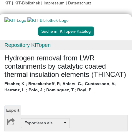
KIT
|
KIT-Bibliothek
|
Impressum
|
Datenschutz
Suche im KITopen-Katalog
Repository KITopen
Hydrogen removal from LWR
containments by catalytic coated
thermal insulation elements (THINCAT)
Fischer, K.
;
Broeckerhoff, P.
;
Ahlers, G.
;
Gustavsson, V.
;
Herranz, L.
;
Polo, J.
;
Dominguez, T.
;
Royl, P.
Export
Exportieren als ...