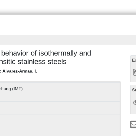
 behavior of isothermally and
nsitic stainless steels
E
;
Alvarez-Armas, I.
rschung (IMF)
S