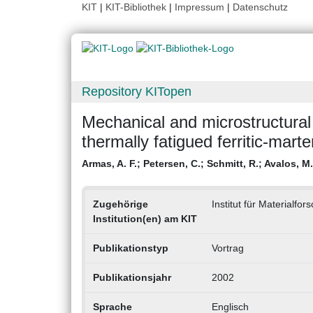
KIT
|
KIT-Bibliothek
|
Impressum
|
Datenschutz
Repository KITopen
Mechanical and microstructural
thermally fatigued ferritic-marte
Armas, A. F.
;
Petersen, C.
;
Schmitt, R.
;
Avalos, M.
Zugehörige
Institut für Materialfo
Institution(en) am KIT
Publikationstyp
Vortrag
Publikationsjahr
2002
Sprache
Englisch