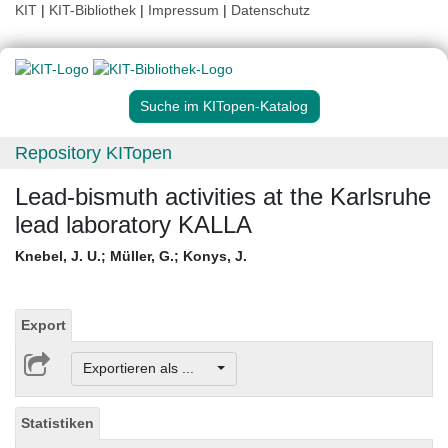
KIT
|
KIT-Bibliothek
|
Impressum
|
Datenschutz
Suche im KITopen-Katalog
Repository KITopen
Lead-bismuth activities at the Karlsruhe
lead laboratory KALLA
Knebel, J. U.
;
Müller, G.
;
Konys, J.
Export
Exportieren als ...
Statistiken