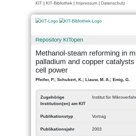
KIT
|
KIT-Bibliothek
|
Impressum
|
Datenschutz
Repository KITopen
Methanol-steam reforming in mi
palladium and copper catalysts 
cell power
Pfeifer, P.
;
Schubert, K.
;
Liauw, M. A.
;
Emig, G.
Zugehörige
Institut für Mikroverfa
Institution(en) am KIT
Publikationstyp
Vortrag
Publikationsjahr
2003