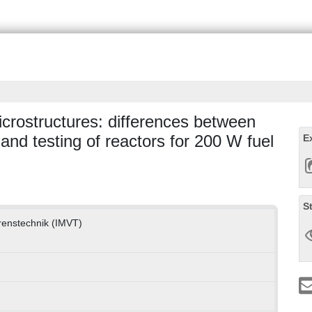
crostructures: differences between
and testing of reactors for 200 W fuel
E
S
hrenstechnik (IMVT)