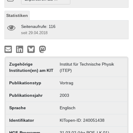
Statistiken
Seitenaufrufe: 116
seit 29.04.2018
Zugehörige
Institut für Technische Physik
Institution(en) am KIT
(ITEP)
Publikationstyp
Vortrag
Publikationsjahr
2003
Sprache
Englisch
Identifikator
KITopen-ID: 240051438
HGF-Programm
31.03.02 (Vor POF, LK 01)