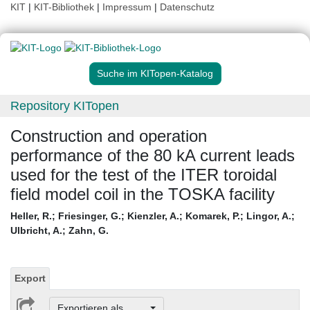
KIT
|
KIT-Bibliothek
|
Impressum
|
Datenschutz
Suche im KITopen-Katalog
Repository KITopen
Construction and operation
performance of the 80 kA current leads
used for the test of the ITER toroidal
field model coil in the TOSKA facility
Heller, R.
;
Friesinger, G.
;
Kienzler, A.
;
Komarek, P.
;
Lingor, A.
;
Ulbricht, A.
;
Zahn, G.
Export
Exportieren als ...