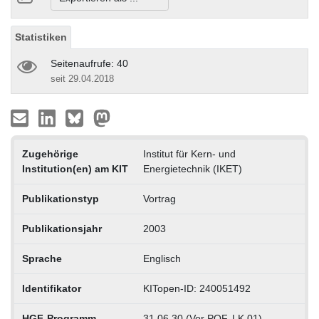
Statistiken
Seitenaufrufe: 40
seit 29.04.2018
Zugehörige
Institut für Kern- und
Institution(en) am KIT
Energietechnik (IKET)
Publikationstyp
Vortrag
Publikationsjahr
2003
Sprache
Englisch
Identifikator
KITopen-ID: 240051492
HGF-Programm
31.06.30 (Vor POF, LK 01)