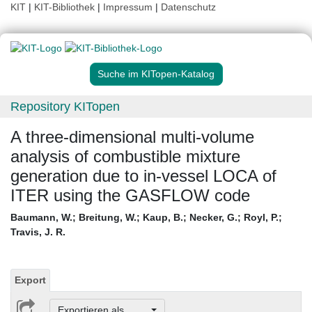
KIT
|
KIT-Bibliothek
|
Impressum
|
Datenschutz
Suche im KITopen-Katalog
Repository KITopen
A three-dimensional multi-volume
analysis of combustible mixture
generation due to in-vessel LOCA of
ITER using the GASFLOW code
Baumann, W.
;
Breitung, W.
;
Kaup, B.
;
Necker, G.
;
Royl, P.
;
Travis, J. R.
Export
Exportieren als ...