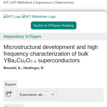
KIT
|
KIT-Bibliothek
|
Impressum
|
Datenschutz
Suche im KITopen-Katalog
Repository KITopen
Microstructural development and high
frequency characterization of bulk
YBa₂Cu₃O₇₋ₓ superconductors
Brendel, A.
;
Heidinger, R.
Export
Exportieren als ...