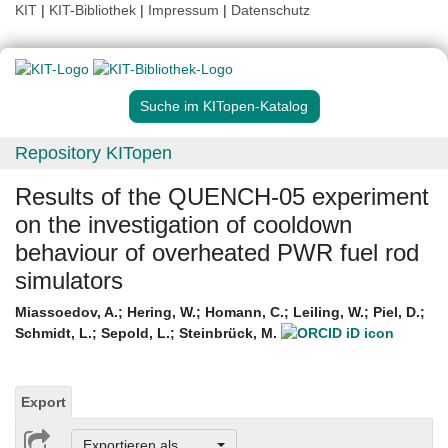
KIT
|
KIT-Bibliothek
|
Impressum
|
Datenschutz
Suche im KITopen-Katalog
Repository KITopen
Results of the QUENCH-05 experiment
on the investigation of cooldown
behaviour of overheated PWR fuel rod
simulators
Miassoedov, A.
;
Hering, W.
;
Homann, C.
;
Leiling, W.
;
Piel, D.
;
Schmidt, L.
;
Sepold, L.
;
Steinbrück, M.
Export
Exportieren als ...