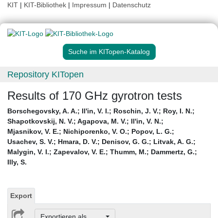
KIT
|
KIT-Bibliothek
|
Impressum
|
Datenschutz
Suche im KITopen-Katalog
Repository KITopen
Results of 170 GHz gyrotron tests
Borschegovsky, A. A.
;
Il'in, V. I.
;
Roschin, J. V.
;
Roy, I. N.
;
Shapotkovskij, N. V.
;
Agapova, M. V.
;
Il'in, V. N.
;
Mjasnikov, V. E.
;
Nichiporenko, V. O.
;
Popov, L. G.
;
Usachev, S. V.
;
Hmara, D. V.
;
Denisov, G. G.
;
Litvak, A. G.
;
Malygin, V. I.
;
Zapevalov, V. E.
;
Thumm, M.
;
Dammertz, G.
;
Illy, S.
Export
Exportieren als ...