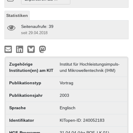
Statistiken
Seitenaufrufe: 39
seit 29.04.2018
Zugehörige
Institut für Hochleistungsimpuls-
Institution(en) am KIT
und Mikrowellentechnik (IHM)
Publikationstyp
Vortrag
Publikationsjahr
2003
Sprache
Englisch
Identifikator
KITopen-ID: 240052183
HGF-Programm
31.04.04 (Vor POF, LK 01)